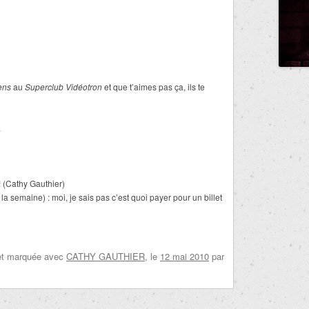
iens
au
Superclub Vidéotron
et que t’aimes pas ça, ils te
.
! (Cathy Gauthier)
 semaine) : moi, je sais pas c’est quoi payer pour un billet
et marquée avec
CATHY GAUTHIER
, le
12 mai 2010
par