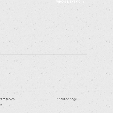
WHO’S NEXT???
→
ts réservés.
^ haut de page
te