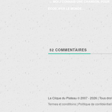
Navigation
←
MOI J’CONNAIS UNE CHANSON, POUR
des
ÉCOEURER LE MONDE…
articles
52
COMMENTAIRES
La Clique du Plateau © 2007 - 2026 | Tous droi
Termes et conditions
|
Politique de confidentiali