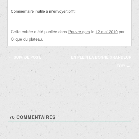
Commentaire inutile à m’envoyer: pffft!
Cette entrée a été publiée dans
Pauvre gars
le
12 mai 2010
par
Clique du plateau
.
Navigation
←
SUIVI DE POST.
EN PLEIN LA BONNE GRANDEUR
des
TOÉ!
→
articles
70
COMMENTAIRES