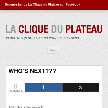
Devenez fan de La Clique du Plateau sur Facebook
PARCE QU'ON NOUS PREND POUR DES CLOWNS
Aller
Menu
au
contenu
WHO’S NEXT???
0
PARTAGES
And… this is how we do it!