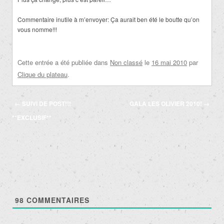
Commentaire inutile à m’envoyer: Ça aurait ben été le boutte qu’on
vous nomme!!!
Cette entrée a été publiée dans
Non classé
le
16 mai 2010
par
Clique du plateau
.
Navigation
←
SUIVI DE POST!!!
GALA LES OLIVIER 2010!
→
des
**EXCLUSIF**
articles
98
COMMENTAIRES