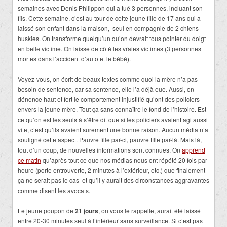
semaines avec Denis Philippon qui a tué 3 personnes, incluant son
fils. Cette semaine, c’est au tour de cette jeune fille de 17 ans qui a
laissé son enfant dans la maison, seul en compagnie de 2 chiens
huskies. On transforme quelqu’un qu’on devrait tous pointer du doigt
en belle victime. On laisse de côté les vraies victimes (3 personnes
mortes dans l’accident d’auto et le bébé).
Voyez-vous, on écrit de beaux textes comme quoi la mère n’a pas
besoin de sentence, car sa sentence, elle l’a déjà eue. Aussi, on
dénonce haut et fort le comportement injustifié qu’ont des policiers
envers la jeune mère. Tout ça sans connaître le fond de l’histoire. Est-
ce qu’on est les seuls à s’être dit que si les policiers avaient agi aussi
vite, c’est qu’ils avaient sûrement une bonne raison. Aucun média n’a
souligné cette aspect. Pauvre fille par-ci, pauvre fille par-là. Mais là,
tout d’un coup, de nouvelles informations sont connues. On
apprend
ce matin
qu’après tout ce que nos médias nous ont répété 20 fois par
heure (porte entrouverte, 2 minutes à l’extérieur, etc.) que finalement
ça ne serait pas le cas et qu’il y aurait des circonstances aggravantes
comme disent les avocats.
Le jeune poupon de
21 jours
, on vous le rappelle, aurait été laissé
entre 20-30 minutes seul à l’intérieur sans surveillance. Si c’est pas