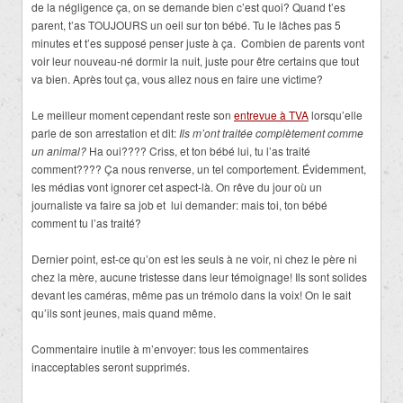
de la négligence ça, on se demande bien c’est quoi? Quand t’es
parent, t’as TOUJOURS un oeil sur ton bébé. Tu le lâches pas 5
minutes et t’es supposé penser juste à ça. Combien de parents vont
voir leur nouveau-né dormir la nuit, juste pour être certains que tout
va bien. Après tout ça, vous allez nous en faire une victime?
Le meilleur moment cependant reste son
entrevue à TVA
lorsqu’elle
parle de son arrestation et dit:
Ils m’ont traitée complètement comme
un animal?
Ha oui???? Criss, et ton bébé lui, tu l’as traité
comment???? Ça nous renverse, un tel comportement. Évidemment,
les médias vont ignorer cet aspect-là. On rêve du jour où un
journaliste va faire sa job et lui demander: mais toi, ton bébé
comment tu l’as traité?
Dernier point, est-ce qu’on est les seuls à ne voir, ni chez le père ni
chez la mère, aucune tristesse dans leur témoignage! Ils sont solides
devant les caméras, même pas un trémolo dans la voix! On le sait
qu’ils sont jeunes, mais quand même.
Commentaire inutile à m’envoyer: tous les commentaires
inacceptables seront supprimés.