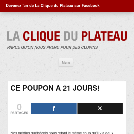
Devenez fan de La Clique du Plateau sur Facebook
PARCE QU'ON NOUS PREND POUR DES CLOWNS
Aller
Menu
au
contenu
CE POUPON A 21 JOURS!
0
PARTAGES
Nos médias québécois nous refont le même coup qu’il y a deux