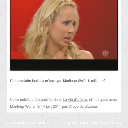
Commentaire inutile à m’envoyer: Mariloup Wolfe 1, critique 0
Cette entrée a été publiée dans
La vie d'artiste
, et marquée avec
Mariloup Wolfe
, le
14 juin 2011
par
Clique du plateau
.
Navigation
←
QUAND LES GRANDS
BEN BEN INTELLIGENT! (AJOUT)