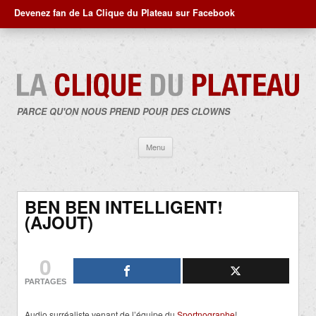
Devenez fan de La Clique du Plateau sur Facebook
PARCE QU'ON NOUS PREND POUR DES CLOWNS
Aller
Menu
au
contenu
BEN BEN INTELLIGENT!
(AJOUT)
0
PARTAGES
Audio surréaliste venant de l’équipe du
Sportnographe
!