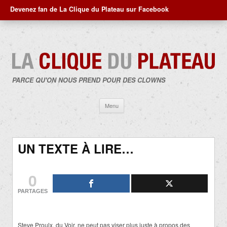
Devenez fan de La Clique du Plateau sur Facebook
PARCE QU'ON NOUS PREND POUR DES CLOWNS
Aller
Menu
au
contenu
UN TEXTE À LIRE…
0
PARTAGES
Steve Proulx, du Voir, ne peut pas viser plus juste à propos des