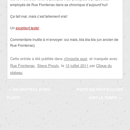
employés de Rue Frontenac dans sa chronique d’aujourd’hui!
Ça fait mal, mais c’est tellement vrai!
Un
excellent texte!
Commentaire inutile à m’envoyer: oui mais, bla bla bla (un ancien de
Rue Frontenac)
Cette entrée a été publiée dans
n'importe quoi
, et marquée avec
Rue Frontenac
,
Steve Proulx
, le
13 juillet 2011
par
Clique du
plateau
.
Navigation
←
UN GRATTEUX SI-TEU-
PHOTO QUI PEUT ÉVOLUER
des
PLAÎT!!!
AVEC LE TEMPS!
→
articles