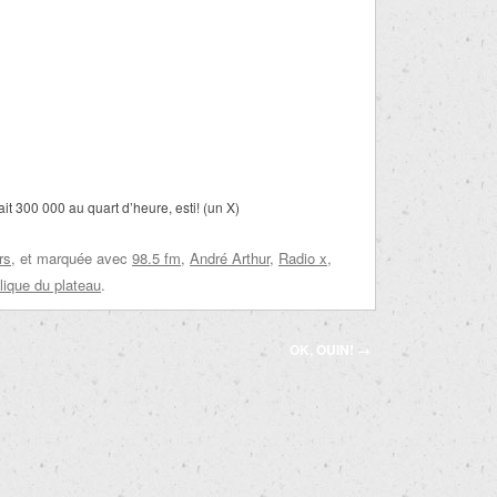
t 300 000 au quart d’heure, esti! (un X)
rs
, et marquée avec
98.5 fm
,
André Arthur
,
Radio x
,
lique du plateau
.
OK, OUIN!
→