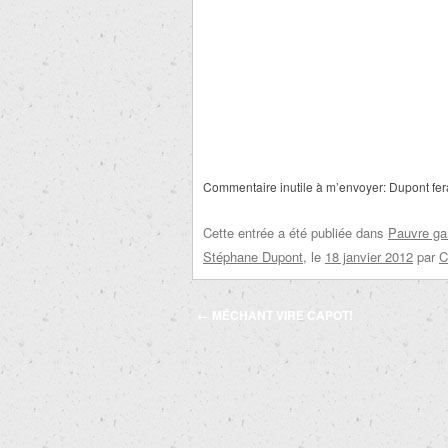
Commentaire inutile à m’envoyer: Dupont ferai
Cette entrée a été publiée dans
Pauvre ga
Stéphane Dupont
, le
18 janvier 2012
par
C
Navigation
←
MÉCHANT VIRE CAPOT!
des
articles