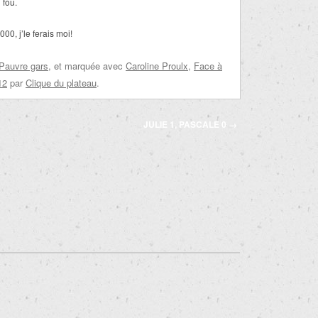
 fou.
0, j’le ferais moi!
Pauvre gars
, et marquée avec
Caroline Proulx
,
Face à
12
par
Clique du plateau
.
JULIE 1, PASCALE 0
→