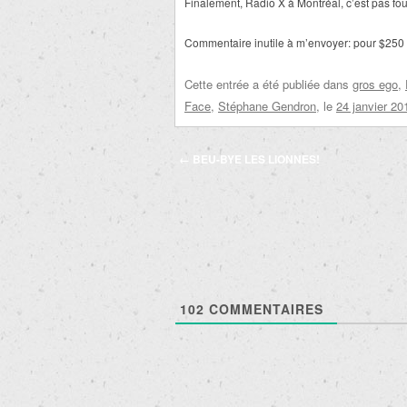
Finalement, Radio X à Montréal, c’est pas fou
Commentaire inutile à m’envoyer: pour $250 00
Cette entrée a été publiée dans
gros ego
,
Face
,
Stéphane Gendron
, le
24 janvier 20
Navigation
←
BEU-BYE LES LIONNES!
des
articles
102
COMMENTAIRES