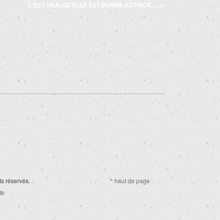
C’EST VRAI QU’ELLE EST BONNE ACTRICE…
→
ts réservés.
^ haut de page
te