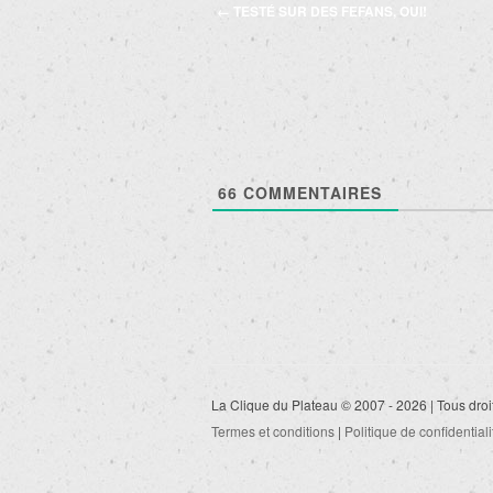
Navigation
←
TESTÉ SUR DES FEFANS, OUI!
des
articles
66
COMMENTAIRES
La Clique du Plateau © 2007 - 2026 | Tous droi
Termes et conditions
|
Politique de confidentiali