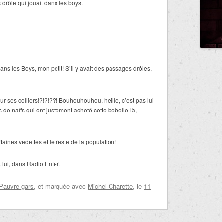
s drôle qui jouait dans les boys.
dans les Boys, mon petit! S’il y avait des passages drôles,
 ses colliers!?!?!??! Bouhouhouhou, heille, c’est pas lui
s de naïfs qui ont justement acheté cette bebelle-là,
taines vedettes et le reste de la population!
 lui, dans Radio Enfer.
Pauvre gars
, et marquée avec
Michel Charette
, le
11