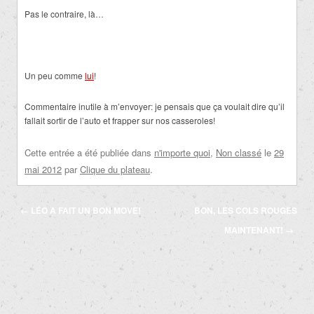
Pas le contraire, là…
Un peu comme
lui
!
Commentaire inutile à m’envoyer: je pensais que ça voulait dire qu’il
fallait sortir de l’auto et frapper sur nos casseroles!
Cette entrée a été publiée dans
n'importe quoi
,
Non classé
le
29
mai 2012
par
Clique du plateau
.
Navigation
←
LÉO A FAIT UN BON MOVE!
BON, LES COLS ROUGES
des
MAINTENANT!
→
articles