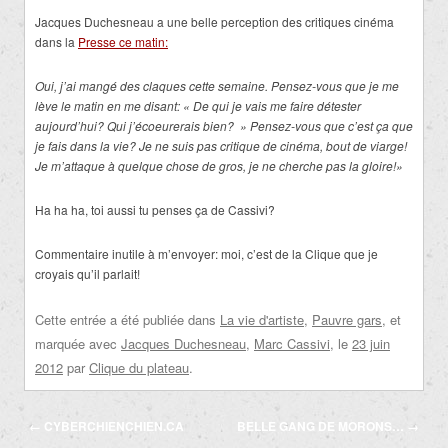
Jacques Duchesneau a une belle perception des critiques cinéma
dans la
Presse ce matin:
Oui, j’ai mangé des claques cette semaine. Pensez-vous que je me
lève le matin en me disant: « De qui je vais me faire détester
aujourd’hui? Qui j’écoeurerais bien? » Pensez-vous que c’est ça que
je fais dans la vie? Je ne suis pas critique de cinéma, bout de viarge!
Je m’attaque à quelque chose de gros, je ne cherche pas la gloire!»
Ha ha ha, toi aussi tu penses ça de Cassivi?
Commentaire inutile à m’envoyer: moi, c’est de la Clique que je
croyais qu’il parlait!
Cette entrée a été publiée dans
La vie d'artiste
,
Pauvre gars
, et
marquée avec
Jacques Duchesneau
,
Marc Cassivi
, le
23 juin
2012
par
Clique du plateau
.
Navigation
←
CYBERCHIENCHIEN.CA
BELLE GANG DE MORONS…
→