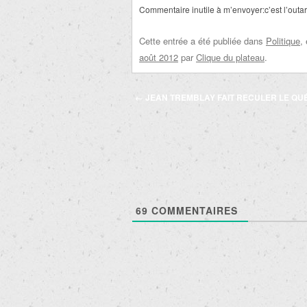
Commentaire inutile à m’envoyer:c’est l’outar
Cette entrée a été publiée dans
Politique
,
août 2012
par
Clique du plateau
.
Navigation
←
JEAN TREMBLAY FAIT RECULER LE QU
des
articles
69
COMMENTAIRES