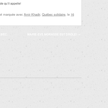
de qu’il appelle!
 et marquée avec
Amir Khadir
,
Québec solidaire
, le
16
ÉBEC.
MARIE-EVE MORASSE EST DRÔLE!
→