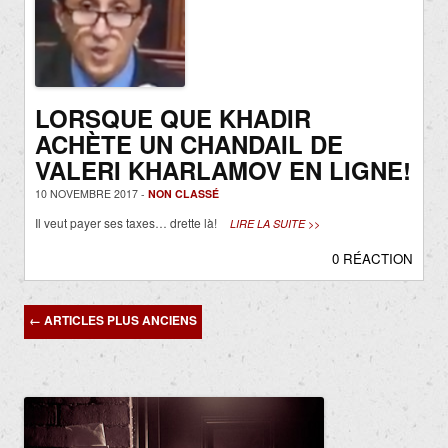
LORSQUE QUE KHADIR
ACHÈTE UN CHANDAIL DE
VALERI KHARLAMOV EN LIGNE!
10 NOVEMBRE 2017 -
NON CLASSÉ
Il veut payer ses taxes… drette là!
LIRE LA SUITE >>
0 RÉACTION
Navigation
←
ARTICLES PLUS ANCIENS
des
articles