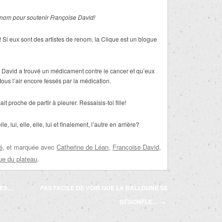
enom pour soutenir Françoise David!
i eux sont des artistes de renom, la Clique est un blogue
se David a trouvé un médicament contre le cancer et qu’eux
tous l’air encore fessés par la médication.
 proche de partir à pleurer. Ressaisis-toi fille!
, lui, elle, elle, lui et finalement, l’autre en arrière?
é
, et marquée avec
Catherine de Léan
,
Françoise David
,
ue du plateau
.
NES…
PAS FACILE DE VOIR QUE LA BALLOUNE SE
DÉGONFLE…
→