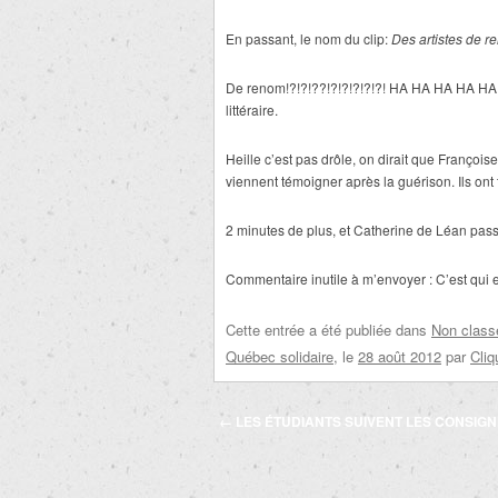
En passant, le nom du clip:
Des artistes de r
De renom!?!?!??!?!?!?!?!?! HA HA HA HA HA! S
littéraire.
Heille c’est pas drôle, on dirait que Françoi
viennent témoigner après la guérison. Ils ont 
2 minutes de plus, et Catherine de Léan passait
Commentaire inutile à m’envoyer : C’est qui elle
Cette entrée a été publiée dans
Non class
Québec solidaire
, le
28 août 2012
par
Cliq
Navigation
←
LES ÉTUDIANTS SUIVENT LES CONSIG
des
articles