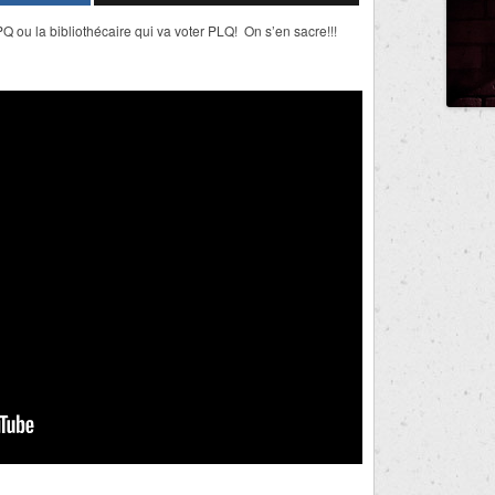
PQ ou la bibliothécaire qui va voter PLQ! On s’en sacre!!!