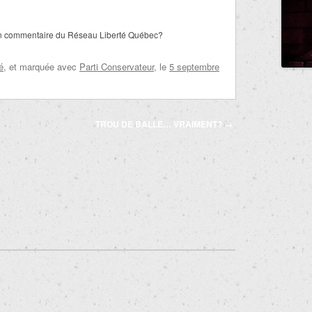
un commentaire du Réseau Liberté Québec?
é
, et marquée avec
Parti Conservateur
, le
5 septembre
TROU DE BALLE… VRAIMENT?
→