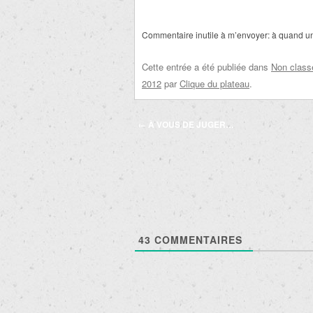
Commentaire inutile à m’envoyer: à quand 
Cette entrée a été publiée dans
Non class
2012
par
Clique du plateau
.
Navigation
←
À VOUS DE JUGER…
des
articles
43
COMMENTAIRES