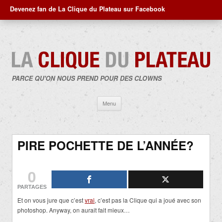
Devenez fan de La Clique du Plateau sur Facebook
PARCE QU'ON NOUS PREND POUR DES CLOWNS
Aller
Menu
au
contenu
PIRE POCHETTE DE L’ANNÉE?
0
PARTAGES
Et on vous jure que c’est
vrai
, c’est pas la Clique qui a joué avec son
photoshop. Anyway, on aurait fait mieux…