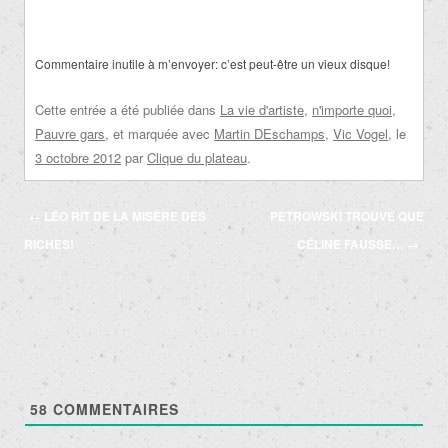
Commentaire inutile à m’envoyer: c’est peut-être un vieux disque!
Cette entrée a été publiée dans
La vie d'artiste
,
n'importe quoi
,
Pauvre gars
, et marquée avec
Martin DEschamps
,
Vic Vogel
, le
3 octobre 2012
par
Clique du plateau
.
Navigation
←
LÉO RIT DE LA MISÈRE DES
PETROWSKI TROUVE QUE
des
RICHES!
CÉLINE FAUSSE…
→
articles
58
COMMENTAIRES