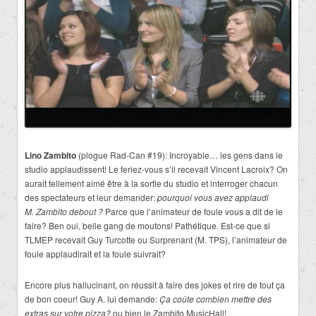
Lino Zambito
(plogue Rad-Can #19): Incroyable… les gens dans le
studio applaudissent! Le feriez-vous s’il recevait Vincent Lacroix? On
aurait tellement aimé être à la sortie du studio et interroger chacun
des spectateurs et leur demander:
pourquoi vous avez applaudi
M. Zambito
debout ?
Parce que l’animateur de foule vous a dit de le
faire? Ben oui, belle gang de moutons! Pathétique. Est-ce que si
TLMEP recevait Guy Turcotte ou Surprenant (M. TPS), l’animateur de
foule applaudirait et la foule suivrait?
Encore plus hallucinant, on réussit à faire des jokes et rire de tout ça
de bon coeur! Guy A. lui demande:
Ça coûte combien mettre des
extras sur votre pizza?
ou bien le Zambito MusicHall!