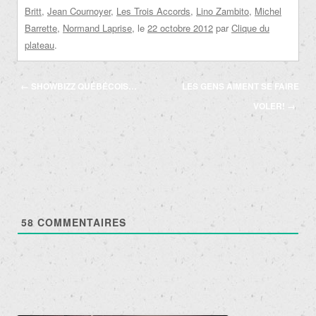
Britt
,
Jean Cournoyer
,
Les Trois Accords
,
Lino Zambito
,
Michel
Barrette
,
Normand Laprise
, le
22 octobre 2012
par
Clique du
plateau
.
Navigation
←
SHOWBIZZ QUÉBÉCOIS…
LES GENS AIMENT SE FAIRE
des
VOLER!
→
articles
58
COMMENTAIRES