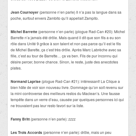
Jean Cournoyer
(personne n’en parle) Il n’a pas la langue dans sa
poche, surtout envers Zambito qu’il appellait Zampito.
Michel Barrette
(personne n’en parle) (plogue Rad-Can #20): Michel
Barrette n’a jamais été drôle. Mais quand il dit que son fils a eu son
rôle dans Unité 9 grâce à son talent et non pas parce qu’il est le fils
de Michel Barette, ça c’est très drôle. Après Marc Labrèche avec sa
fille, c’est au tour de Barrette… ça va ben. Fils de pur inconnu qui
désire percer, bonne chance. Sinon, le reste, juste des anecdotes
plates.
Normand Laprise
(plogue Rad-Can #21): intéressant! La Clique a
bien hâte de voir son nouveau livre. Dommage qu’on soit revenu sur
la mini-controverse des meilleurs restos du Maclean’s. Une fausse
tempête dans un verre d’eau, causée par quelques personnes ici qui
ne trouvaient pas leur resto favori sur la liste.
Fanny Britt
(personne n’en parle): zzzz
Les Trois Accords
(personne n’en parle): drôle, mais un peu