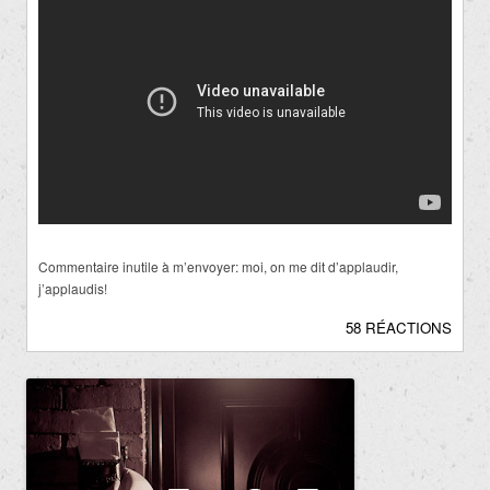
Commentaire inutile à m’envoyer: moi, on me dit d’applaudir,
j’applaudis!
58 RÉACTIONS