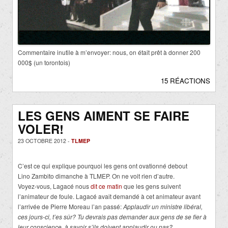
Commentaire inutile à m’envoyer: nous, on était prêt à donner 200
000$ (un torontois)
15 RÉACTIONS
LES GENS AIMENT SE FAIRE
VOLER!
23 OCTOBRE 2012 -
TLMEP
C’est ce qui explique pourquoi les gens ont ovationné debout
Lino Zambito dimanche à TLMEP. On ne voit rien d’autre.
Voyez-vous, Lagacé nous
dit ce matin
que les gens suivent
l’animateur de foule. Lagacé avait demandé à cet animateur avant
l’arrivée de Pierre Moreau l’an passé:
Applaudir un ministre libéral,
ces jours-ci, t’es sûr? Tu devrais pas demander aux gens de se fier à
leur conscience, à savoir s’ils doivent applaudir ou pas?