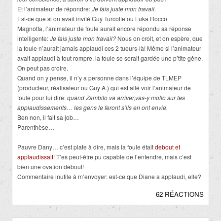
Et l’animateur de répondre:
Je fais juste mon travail
.
Est-ce que si on avait invité Guy Turcotte ou Luka Rocco
Magnotta, l’animateur de foule aurait encore répondu sa réponse
intelligente:
Je fais juste mon travail?
Nous on croit, et on espère, que
la foule n’aurait jamais applaudi ces 2 tueurs-là! Même si l’animateur
avait applaudi à tout rompre, la foule se serait gardée une p’tite gêne.
On peut pas croire.
Quand on y pense, il n’y a personne dans l’équipe de TLMEP
(producteur, réalisateur ou Guy A.) qui est allé voir l’animateur de
foule pour lui dire:
quand Zambito va arriver,vas-y mollo sur les
applaudissements… les gens le feront s’ils en ont envie.
Ben non, il fait sa job…
Parenthèse…
Pauvre Dany… c’est plate à dire, mais la foule était
debout et
applaudissait
! T’es peut-être pu capable de l’entendre, mais c’est
bien une ovation debout!
Commentaire inutile à m’envoyer: est-ce que Diane a applaudi, elle?
62 RÉACTIONS