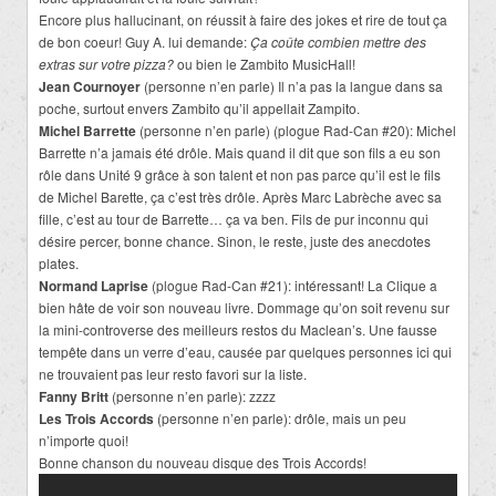
Encore plus hallucinant, on réussit à faire des jokes et rire de tout ça
de bon coeur! Guy A. lui demande:
Ça coûte combien mettre des
extras sur votre pizza?
ou bien le Zambito MusicHall!
Jean Cournoyer
(personne n’en parle) Il n’a pas la langue dans sa
poche, surtout envers Zambito qu’il appellait Zampito.
Michel Barrette
(personne n’en parle) (plogue Rad-Can #20): Michel
Barrette n’a jamais été drôle. Mais quand il dit que son fils a eu son
rôle dans Unité 9 grâce à son talent et non pas parce qu’il est le fils
de Michel Barette, ça c’est très drôle. Après Marc Labrèche avec sa
fille, c’est au tour de Barrette… ça va ben. Fils de pur inconnu qui
désire percer, bonne chance. Sinon, le reste, juste des anecdotes
plates.
Normand Laprise
(plogue Rad-Can #21): intéressant! La Clique a
bien hâte de voir son nouveau livre. Dommage qu’on soit revenu sur
la mini-controverse des meilleurs restos du Maclean’s. Une fausse
tempête dans un verre d’eau, causée par quelques personnes ici qui
ne trouvaient pas leur resto favori sur la liste.
Fanny Britt
(personne n’en parle): zzzz
Les Trois Accords
(personne n’en parle): drôle, mais un peu
n’importe quoi!
Bonne chanson du nouveau disque des Trois Accords!