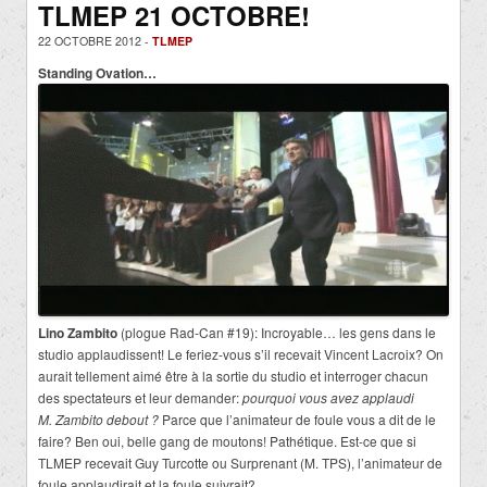
TLMEP 21 OCTOBRE!
22 OCTOBRE 2012 -
TLMEP
Standing Ovation…
Lino Zambito
(plogue Rad-Can #19): Incroyable… les gens dans le
studio applaudissent! Le feriez-vous s’il recevait Vincent Lacroix? On
aurait tellement aimé être à la sortie du studio et interroger chacun
des spectateurs et leur demander:
pourquoi vous avez applaudi
M. Zambito
debout ?
Parce que l’animateur de foule vous a dit de le
faire? Ben oui, belle gang de moutons! Pathétique. Est-ce que si
TLMEP recevait Guy Turcotte ou Surprenant (M. TPS), l’animateur de
foule applaudirait et la foule suivrait?