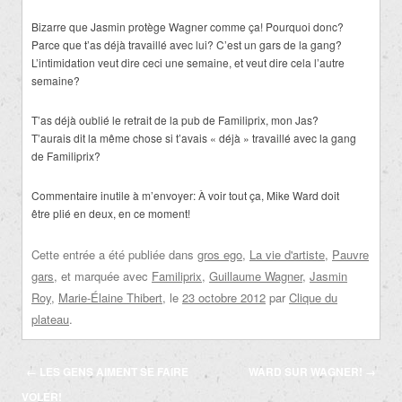
Bizarre que Jasmin protège Wagner comme ça! Pourquoi donc?
Parce que t’as déjà travaillé avec lui? C’est un gars de la gang?
L’intimidation veut dire ceci une semaine, et veut dire cela l’autre
semaine?
T’as déjà oublié le retrait de la pub de Familiprix, mon Jas?
T’aurais dit la même chose si t’avais « déjà » travaillé avec la gang
de Familiprix?
Commentaire inutile à m’envoyer: À voir tout ça, Mike Ward doit
être plié en deux, en ce moment!
Cette entrée a été publiée dans
gros ego
,
La vie d'artiste
,
Pauvre
gars
, et marquée avec
Familiprix
,
Guillaume Wagner
,
Jasmin
Roy
,
Marie-Élaine Thibert
, le
23 octobre 2012
par
Clique du
plateau
.
Navigation
←
LES GENS AIMENT SE FAIRE
WARD SUR WAGNER!
→
des
VOLER!