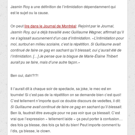
Jasmin Roy a une définition de l’intimidation dépendamment qui
est le sujet ou la cause.
On peut
lire dans le Journal de Montréal
:
Rejoint par le Journal,
Jasmin Roy, qui a déjà travaillé avec Guillaume Wagner, affirmait qu’il
ne s’agissait aucunement d’un cas d’intimidation. «L’intimidation pour
moi, surtout en milieu scolaire, c’est la répétition. Si Guillaume avait
continué de faire ce gag en sachant qu’il blessait, oui ç’aurait été de
l’intimidation. […] Je pense que la blague de Marie-Élaine Thibert
aurait pu se faire, mais d’une autre façon.»
Ben oui, dah!?!?!
Il l’aurait dit à chaque soir de spectacle, sa joke, le mec est en
tournée! Si c’est pas de la répétition on se demande bien c’est quoi!
C’est tellement n’importe quoi ce double discours de vedettes, il dit:
Si Guillaume avait continué de faire ce gag en sachant qu’il blessait
.
Ben là, faudrait être aveugle pour ne pas voir que ça blessait. C’est
vrai que l’expression « tellement laide » ça peut porter à confusion…
des fois ça blesse, des fois ça fait du bien! Peut importe comment tu
l’dis, ça blesse, le clown.