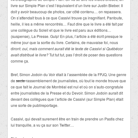
livre sur Simple Plan c’est l’équivalent d’un livre sur Justin Bieber. Il
doit y avoir beaucoup de photos, car côté contenu… on repassera.
On s’attendait tous à ce que Cassivi trouve ça insgnifiant. Pantoute,
heille, il les a même rencontrés… Faut dire que le livre a été fait par
une collègue du Soleil et que le livre est paru aux éditions…
(suspense), La Presse. Gulp! En plus, l’article a été écrit presque le
même jour que la sortie du livre. Certains, de mauvaise foi, nous
diront:
oui, mais comment aurait été le texte de Cassivi si Québécor
avait distribué le livre?
Tut tut tut, pas l’droit de poser des questions
comme ça.
Bref, Simon Jodoin du Voir était à l’assemblée de la FPJQ. Une genre
de
secte
rassemblement de journalistes, où tout le monde trouve que
ce que fait le Journal de Montréal est nul et où on s’auto-congratule
entre journalistes de la Presse et du Devoir. Simon Jodoin aurait dit
devant des collègues que l’article de Cassivi (sur Simple Plan) était
une sorte de publireportage.
Cassivi, qui devait surement être en train de prendre un Pastis chez
lui tranquille, a vu ça sur son Twitter…