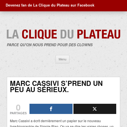
Devenez fan de La Clique du Plateau sur Facebook
PARCE QU'ON NOUS PREND POUR DES CLOWNS
Aller
Menu
au
contenu
MARC CASSIVI S’PREND UN
PEU AU SÉRIEUX.
0
PARTAGES
Marc Cassivi a écrit dernièrement un papier sur le nouveau
livre/biographie de Simple Plan. On va se dire les vraies choses, un