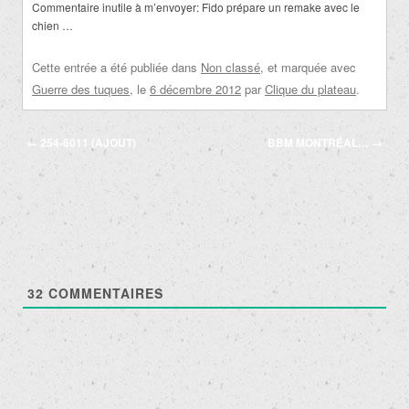
Commentaire inutile à m’envoyer: Fido prépare un remake avec le
chien …
Cette entrée a été publiée dans
Non classé
, et marquée avec
Guerre des tuques
, le
6 décembre 2012
par
Clique du plateau
.
Navigation
←
254-6011 (AJOUT)
BBM MONTRÉAL…
→
des
articles
32
COMMENTAIRES