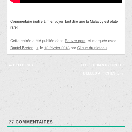
Commentaire inutile à m’envoyer: faut dire que la Malavoy est plate
rare!
Cette entrée a été publiée dans
Pauvre gars
, et marquée avec
Daniel Breton
,
u
, le
12 février 2013
par
Clique du plateau
.
Navigation
←
BELLE PUB…
LES ÉTUDIANTS FONT DE
des
BELLES AFFICHES…
→
articles
77
COMMENTAIRES