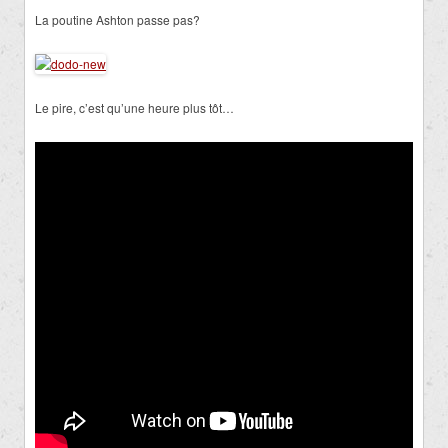
La poutine Ashton passe pas?
Le pire, c’est qu’une heure plus tôt…