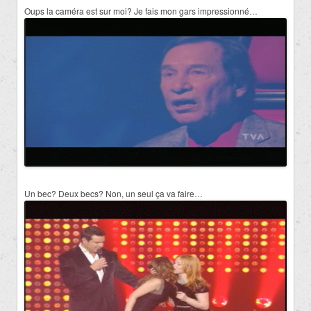
Oups la caméra est sur moi? Je fais mon gars impressionné…
Un bec? Deux becs? Non, un seul ça va faire…