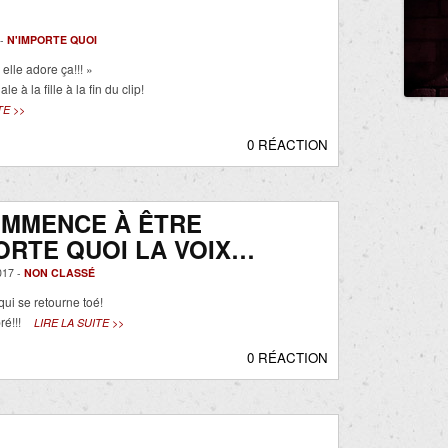
 -
N'IMPORTE QUOI
 elle adore ça!!! »
e à la fille à la fin du clip!
TE >>
0 RÉACTION
OMMENCE À ÊTRE
ORTE QUOI LA VOIX…
017 -
NON CLASSÉ
 qui se retourne toé!
ré!!!
LIRE LA SUITE >>
0 RÉACTION