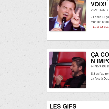
VOIX!
24 AVRIL 2017
« Faites lui ça
Mention spécial
LIRE LA SUI
ÇA C
N’IMP
14 FÉVRIER 2
Et t’as l’autre
La face à Dup
LES GIFS