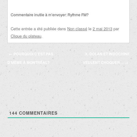
Commentaire inutile à m’envoyer: Rythme FM?
Cette entrée a été publiée dans
Non classé
le
2 mai 2013
par
Clique du plateau
.
Navigation
←
POURQUOI C’EST PAS
X. DOLAN ET INDOCHINE
des
D’MÊME À MONTRÉAL?
VEULENT CHOQUER…
→
articles
144
COMMENTAIRES