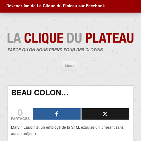
Devenez fan de La Clique du Plateau sur Facebook
PARCE QU'ON NOUS PREND POUR DES CLOWNS
Aller
Menu
au
contenu
BEAU COLON…
0
PARTAGES
Marvin Lapointe, un employé de la STM, expulse un itinérant sans
aucun préjugé…