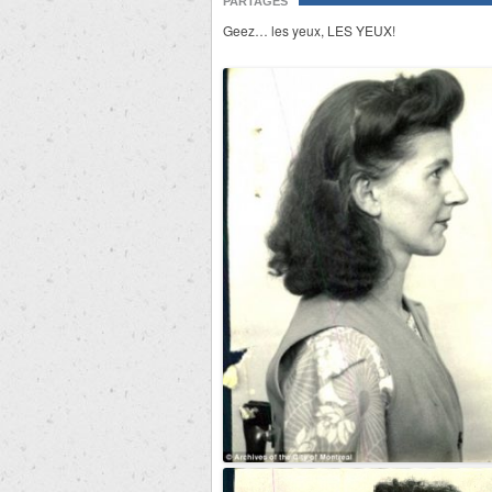
PARTAGES
Geez… les yeux, LES YEUX!