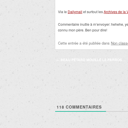
Via le
Dailymail
et surtout les
Archives de la 
Commentaire inutile à m’envoyer: hehehe, y
connu mon père. Ben pour dire!
Cette entrée a été publiée dans
Non class
Navigation
←
BEAU PÉTARD MOUILLÉ LE PARROS…
des
articles
118
COMMENTAIRES