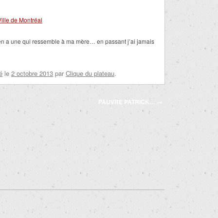
Ville de Montréal
en a une qui ressemble à ma mère… en passant j’ai jamais
é
le
2 octobre 2013
par
Clique du plateau
.
PAUVRE PATRICK…
→