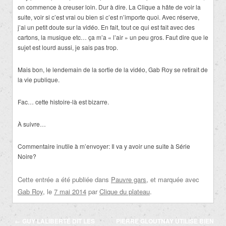
on commence à creuser loin. Dur à dire. La Clique a hâte de voir la
suite, voir si c’est vrai ou bien si c’est n’importe quoi. Avec réserve,
j’ai un petit doute sur la vidéo. En fait, tout ce qui est fait avec des
cartons, la musique etc… ça m’a « l’air » un peu gros. Faut dire que le
sujet est lourd aussi, je sais pas trop.
Mais bon, le lendemain de la sortie de la vidéo, Gab Roy se retirait de
la vie publique.
Fac… cette histoire-là est bizarre.
À suivre…
Commentaire inutile à m’envoyer: Il va y avoir une suite à Série
Noire?
Cette entrée a été publiée dans
Pauvre gars
, et marquée avec
Gab Roy
, le
7 mai 2014
par
Clique du plateau
.
Navigation
←
GUY LALIBERTÉ DIT LES
PIERRE GLOUTNAY UTILISE BIEN