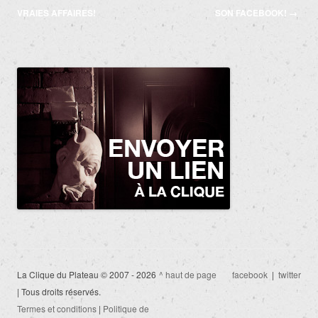
des
VRAIES AFFAIRES!
SON FACEBOOK!
→
articles
La Clique du Plateau © 2007 - 2026
^ haut de page
facebook
|
twitter
| Tous droits réservés.
Termes et conditions
|
Politique de