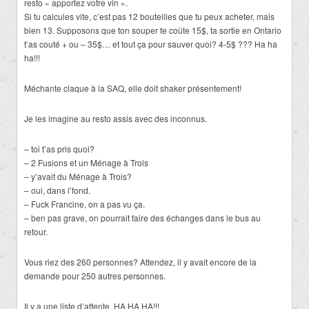
resto « apportez votre vin ».
Si tu calcules vite, c’est pas 12 bouteilles que tu peux acheter, mais
bien 13. Supposons que ton souper te coûte 15$, ta sortie en Ontario
t’as couté + ou – 35$… et tout ça pour sauver quoi? 4-5$ ??? Ha ha
ha!!!
Méchante claque à la SAQ, elle doit shaker présentement!
Je les imagine au resto assis avec des inconnus.
– toi t’as pris quoi?
– 2 Fusions et un Ménage à Trois
– y’avait du Ménage à Trois?
– oui, dans l’fond.
– Fuck Francine, on a pas vu ça.
– ben pas grave, on pourrait faire des échanges dans le bus au
retour.
Vous riez des 260 personnes? Attendez, il y avait encore de la
demande pour 250 autres personnes.
Il y a une liste d’attente. HA HA HA!!!