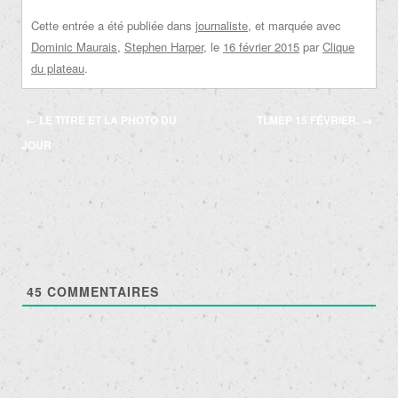
Cette entrée a été publiée dans
journaliste
, et marquée avec
Dominic Maurais
,
Stephen Harper
, le
16 février 2015
par
Clique
du plateau
.
Navigation
←
LE TITRE ET LA PHOTO DU
TLMEP 15 FÉVRIER.
→
des
JOUR
articles
45
COMMENTAIRES