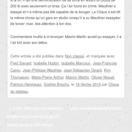
200 lb avec seulement un bras. Ça l’air lourd en crime, Wauthier a
essayé et n’a même pas été capable de le bouger. La Clique s’est dit
la même chose qu’un gars en studio lorsqu’il a vu Wauthier essayéer
de forcer: man, fais attention à ton dos.
Commentaire inutile à m’envoyer: Maxim Martin aurait pu essayer, il a
l’air fort avec son tattoo.
Cette entrée a été publiée dans
Non classé
, et marquée avec
Fred Savard
,
Isabelle Hudon
,
Isabelle Marcoux
,
Jean-François
Caron
,
Jean-Philippe Wauthier
,
Jean-Sébastien Girard
,
Kim
Thomassin
,
Marie-Pierre Arthur
,
Maxim Martin
,
Olivier Niquet
,
Patricio Henriquez
,
Sophie Brochu
, le
16 février 2015
par
Clique
du plateau
.
Navigation
←
C’EST PAS VRAI QU’HARPER
UNE CHANSON MAINTENANT…
des
DONNE PAS D’ENTREVUES ET
→
articles
DENIS TALBOT EST DRÔLE.