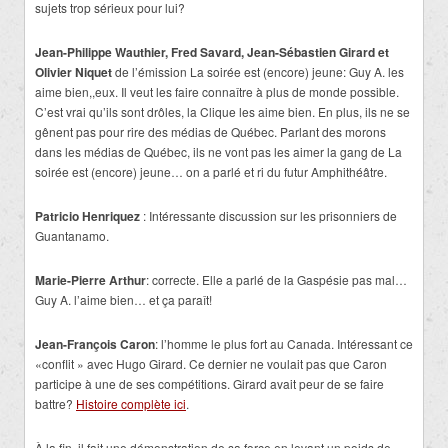
sujets trop sérieux pour lui?
Jean-Philippe Wauthier, Fred Savard, Jean-Sébastien Girard et
Olivier Niquet
de l’émission La soirée est (encore) jeune: Guy A. les
aime bien,,eux. Il veut les faire connaître à plus de monde possible.
C’est vrai qu’ils sont drôles, la Clique les aime bien. En plus, ils ne se
gênent pas pour rire des médias de Québec. Parlant des morons
dans les médias de Québec, ils ne vont pas les aimer la gang de La
soirée est (encore) jeune… on a parlé et ri du futur Amphithéâtre.
Patricio Henriquez
: Intéressante discussion sur les prisonniers de
Guantanamo.
Marie-Pierre Arthur
: correcte. Elle a parlé de la Gaspésie pas mal…
Guy A. l’aime bien… et ça paraît!
Jean-François Caron
: l’homme le plus fort au Canada. Intéressant ce
«conflit » avec Hugo Girard. Ce dernier ne voulait pas que Caron
participe à une de ses compétitions. Girard avait peur de se faire
battre?
Histoire complète ici
.
À la fin, il fait une démonstration de sa force en levant un poids de