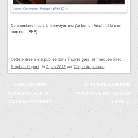
Commentaire inutile à m’envoyer: moi j’ai ben un Amphithéâtre en
mon nom (PKP)
Cette entrée a été publiée dans
Pauvre gars
, et marquée avec
Stephan Dupont
, le
2 juin 2015
par
Clique du plateau
.
Navigation
←
CAMILLE ROBERT
LA GRANDE CLASSE DES
des
REPRÉSENTE BIEN LA
CONSERVATEURS… ET DE LA
articles
GAUGAUCHE EXTRÊME!
CAZIN!
→