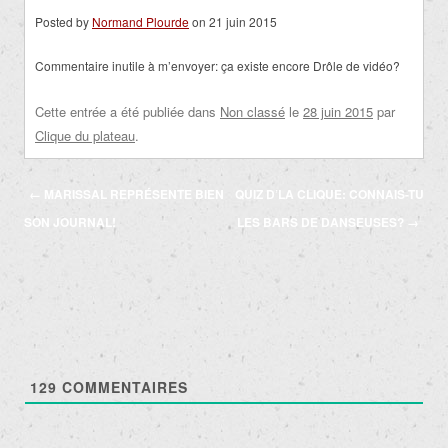
Posted by
Normand Plourde
on 21 juin 2015
Commentaire inutile à m’envoyer: ça existe encore Drôle de vidéo?
Cette entrée a été publiée dans
Non classé
le
28 juin 2015
par
Clique du plateau
.
Navigation
←
MARISSAL REPRÉSENTE BIEN
QUIZ D’LA CLIQUE: CONNAIS-TU
des
SON JOURNAL!
LES BARS DE DANSEUSES?
→
articles
129
COMMENTAIRES