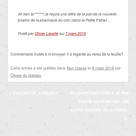
Ah ben ta******! Je reçois une lettre de la part de la nouvelle
proprio de la pharmacie du coin (dans la Petite Patrie)….
Posté par
Olivier Lacelle
sur
7 mars 2016
Commentaire inutile à m’envoyer: il a regardé au verso de la feuille?
Cette entrée a été publiée dans
Non classé
le
8 mars 2016
par
Clique du plateau
.
Navigation
←
EXCUSE-TOÉ AURÉLIE!!!
PALMARÈS DES PUBS À NE PAS
des
SORTIR AUJOURD’HUI… EN
articles
CETTE JOURNÉE DE LA FEMME!
→