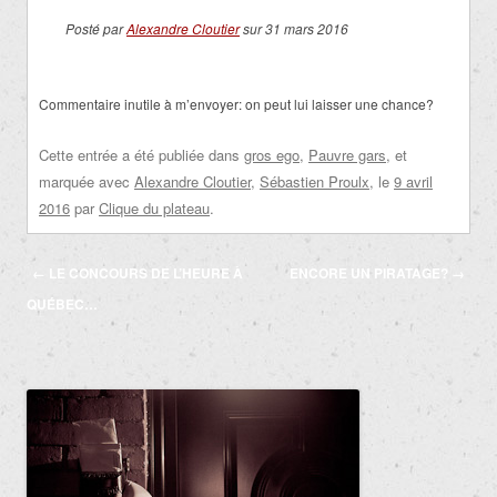
Posté par
Alexandre Cloutier
sur 31 mars 2016
Commentaire inutile à m’envoyer: on peut lui laisser une chance?
Cette entrée a été publiée dans
gros ego
,
Pauvre gars
, et
marquée avec
Alexandre Cloutier
,
Sébastien Proulx
, le
9 avril
2016
par
Clique du plateau
.
Navigation
←
LE CONCOURS DE L’HEURE À
ENCORE UN PIRATAGE?
→
des
QUÉBEC…
articles