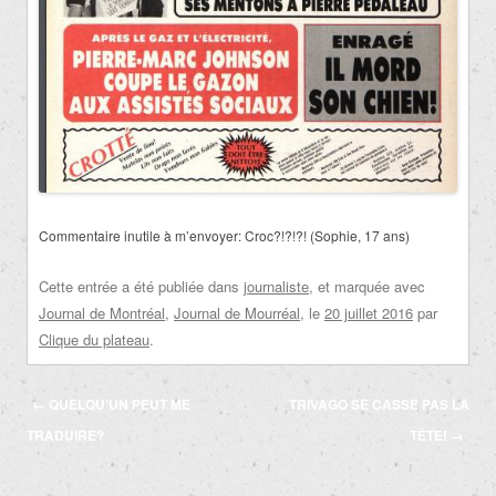
Commentaire inutile à m’envoyer: Croc?!?!?! (Sophie, 17 ans)
Cette entrée a été publiée dans
journaliste
, et marquée avec
Journal de Montréal
,
Journal de Mourréal
, le
20 juillet 2016
par
Clique du plateau
.
Navigation
←
QUELQU’UN PEUT ME
TRIVAGO SE CASSE PAS LA
des
TRADUIRE?
TÊTE!
→
articles