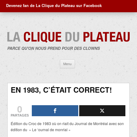
Devenez fan de La Clique du Plateau sur Facebook
PARCE QU'ON NOUS PREND POUR DES CLOWNS
Aller
Menu
au
contenu
EN 1983, C’ÉTAIT CORRECT!
0
PARTAGES
Édition du Croc de 1983 où on riait du Journal de Montréal avec son
édition du » Le ‘ournal de monrial »