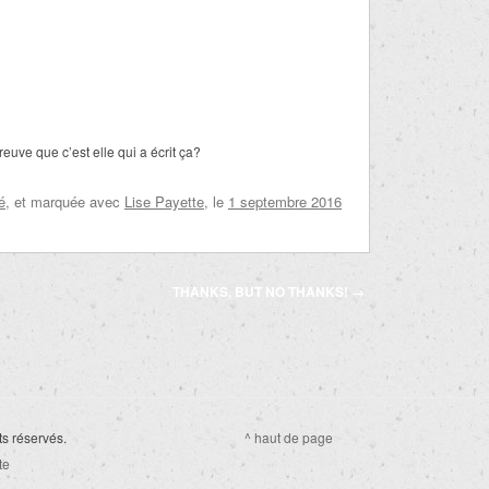
uve que c’est elle qui a écrit ça?
é
, et marquée avec
Lise Payette
, le
1 septembre 2016
THANKS, BUT NO THANKS!
→
ts réservés.
^ haut de page
te