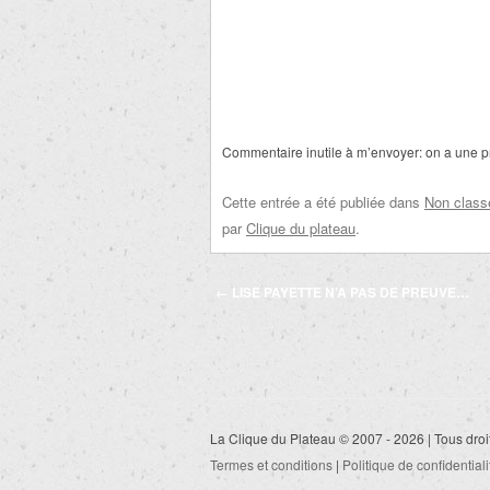
Commentaire inutile à m’envoyer: on a une pre
Cette entrée a été publiée dans
Non class
par
Clique du plateau
.
Navigation
←
LISE PAYETTE N’A PAS DE PREUVE…
des
articles
La Clique du Plateau © 2007 - 2026 | Tous droi
Termes et conditions
|
Politique de confidentiali