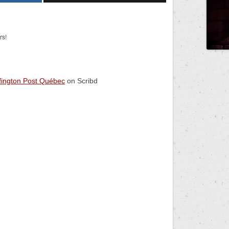
rs!
fington Post Québec
on Scribd