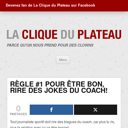
Devenez fan de La Clique du Plateau sur Facebook
PARCE QU'ON NOUS PREND POUR DES CLOWNS
Aller
Menu
au
contenu
RÈGLE #1 POUR ÊTRE BON,
RIRE DES JOKES DU COACH!
0
PARTAGES
Tout journaliste sportif doit rire des blagues du coach, car plus tu ris,
plus ta relation avec lui va être bonne!