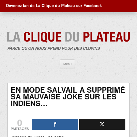
Devenez fan de La Clique du Plateau sur Facebook
PARCE QU'ON NOUS PREND POUR DES CLOWNS
Aller
Menu
au
contenu
EN MODE SALVAIL A SUPPRIMÉ
SA MAUVAISE JOKE SUR LES
INDIENS…
0
PARTAGES
Supprimé de Twitter… peut-être!