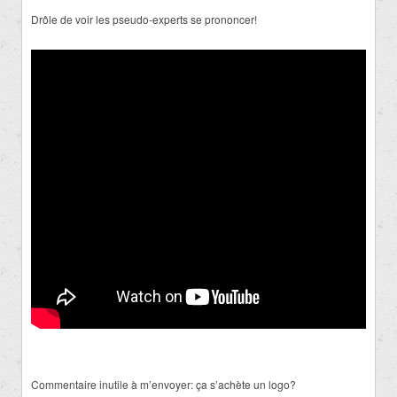
Drôle de voir les pseudo-experts se prononcer!
Commentaire inutile à m’envoyer: ça s’achète un logo?