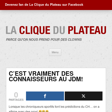
Devenez fan de La Clique du Plateau sur Facebook
PARCE QU'ON NOUS PREND POUR DES CLOWNS
Aller
Menu
au
contenu
C’EST VRAIMENT DES
CONNAISSEURS AU JDM!
0
PARTAGES
Lorsque les chroniqueurs sportifs font les prédictions du CH… on a
affaire avec des pros!