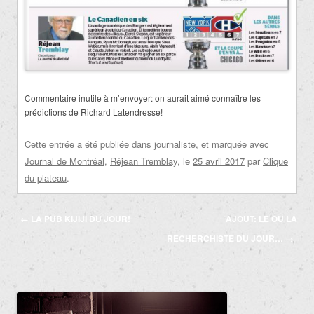
Commentaire inutile à m’envoyer: on aurait aimé connaître les
prédictions de Richard Latendresse!
Cette entrée a été publiée dans
journaliste
, et marquée avec
Journal de Montréal
,
Réjean Tremblay
, le
25 avril 2017
par
Clique
du plateau
.
Navigation
←
LA PUB KIJIJI DU JOUR!
AJOUT: LE OU LA
des
RECHERCHISTE DU JOUR…
→
articles