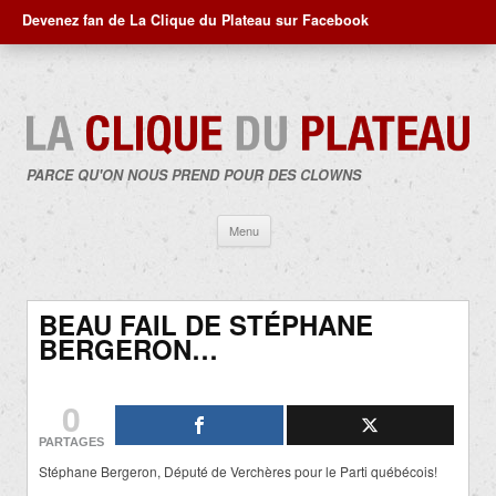
Devenez fan de La Clique du Plateau sur Facebook
PARCE QU'ON NOUS PREND POUR DES CLOWNS
Aller
Menu
au
contenu
BEAU FAIL DE STÉPHANE
BERGERON…
0
PARTAGES
Stéphane Bergeron, Député de Verchères pour le Parti québécois!