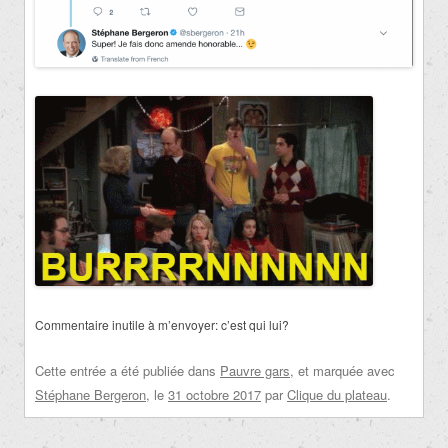
Commentaire inutile à m’envoyer: c’est qui lui?
Cette entrée a été publiée dans
Pauvre gars
, et marquée avec
Stéphane Bergeron
, le
31 octobre 2017
par
Clique du plateau
.