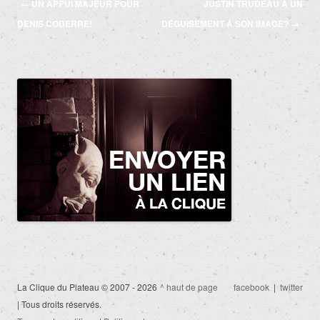
Navigation
←
UN APPUI MAJEUR POUR
JUSTIN TRUDEAU A UN
des
DENIS CODERRE!
DÉGUISEMENT À SON IMAGE?
→
articles
La Clique du Plateau © 2007 - 2026
^ haut de page
facebook
|
twitter
| Tous droits réservés.