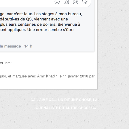
s libre!
quoi
, et marquée avec
Amir Khadir
, le
11 janvier 2018
par
ÇA J’AIME ÇA… UN DIT UNE CHOSE, LA
JOURNALISTE DIT AUTRE CHOSE!
→