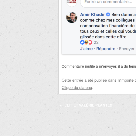
Commentaire inutile à m’envoyer: il a du temp
Cette entrée a été publiée dans
n'importe 
Clique du plateau
.
Navigation
←
L’EFFET VALÉRIE PLANTE!!!
des
articles