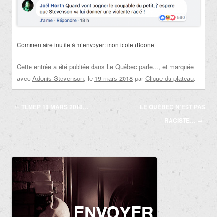
Commentaire inutile à m’envoyer: mon idole (Boone)
Cette entrée a été publiée dans
Le Québec parle...
, et marquée
avec
Adonis Stevenson
, le
19 mars 2018
par
Clique du plateau
.
Navigation
←
TLMEP 18 MARS 2018…
LE QUÉBEC N’EST PAS
des
RACISTE…
→
articles