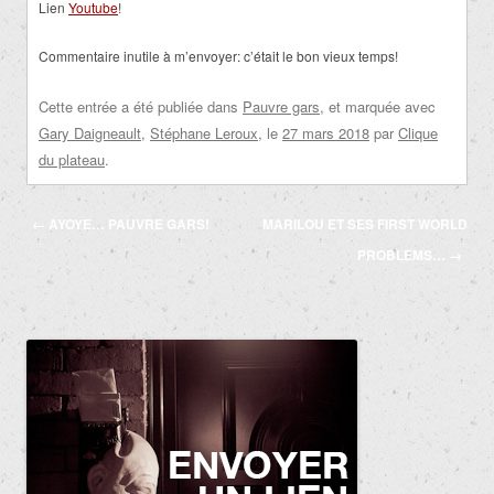
Lien
Youtube
!
Commentaire inutile à m’envoyer: c’était le bon vieux temps!
Cette entrée a été publiée dans
Pauvre gars
, et marquée avec
Gary Daigneault
,
Stéphane Leroux
, le
27 mars 2018
par
Clique
du plateau
.
Navigation
←
AYOYE… PAUVRE GARS!
MARILOU ET SES FIRST WORLD
des
PROBLEMS…
→
articles