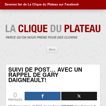
Devenez fan de La Clique du Plateau sur Facebook
PARCE QU'ON NOUS PREND POUR DES CLOWNS
Aller
Menu
au
contenu
SUIVI DE POST… AVEC UN
RAPPEL DE GARY
DAIGNEAULT!
0
PARTAGES
Stéphane Leroux, de RDS, poursuit pour
Gary Daigneault!