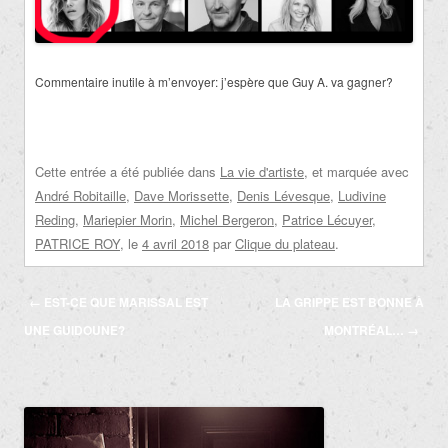
Commentaire inutile à m’envoyer: j’espère que Guy A. va gagner?
Cette entrée a été publiée dans
La vie d'artiste
, et marquée avec
André Robitaille
,
Dave Morissette
,
Denis Lévesque
,
Ludivine
Reding
,
Mariepier Morin
,
Michel Bergeron
,
Patrice Lécuyer
,
PATRICE ROY
, le
4 avril 2018
par
Clique du plateau
.
Navigation
←
EST-CE QUE MARISSAL EST
LA GRIPPE EST BONNE À
des
UNE GUIDOUNE?
MONTRÉAL…
→
articles