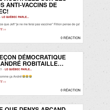
S ANTI-VACCINS DE
EC!
 -
LE QUÉBEC PARLE...
 que Jeff “je ne me ferai pas vacciner” Fillion pense de ça!
TE >>
0 RÉACTION
LEÇON DÉMOCRATIQUE
 ANDRÉ ROBITAILLE…
21 -
LE QUÉBEC PARLE...
 comme ça André!
TE >>
0 RÉACTION
E QUE DENYS ARCAND