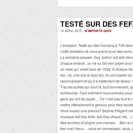
TESTÉ SUR DES FEF
10 AVRIL 2012 -
N'IMPORTE QUOI
L’émission
Testé sur des humains
à TVA devra
Cette émission-là nous prend pour des cons, 
La semaine passée, Guy Jodoin est allé dans
chaque endroit , on ne lui fait rien payer pour
un vase qui valait plus de 100$. À chaque foi
dis :
ok, une fois le topo fini, ils vont parler
reconnaissent et qu’il a traitement de faveur
.
T’as les autres qui sont là, tout bonnement, q
rembourse. Faut vraiment nous prendre pour d
gens qui ont dû payer… Ce n’est pas tout le 
mettre littéralement à genoux pour des veude
Vous voulez une preuve? Sophie Prégent cette
musique est trop forte, fais trop chaud, etc…
des souliers et pogne une crampe… Ben la v
ben mal! Heuu… vous en connaissez, vous, 