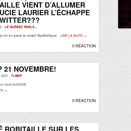
AILLE VIENT D’ALLUMER
UCIE LAURIER L’ÉCHAPPE
TWITTER???
2 -
LE QUÉBEC PARLE...
 qu’on en parle le clown! #pathetique
LIRE LA SUITE >>
0 RÉACTION
 21 NOVEMBRE!
 2021 -
TLMEP
i nous bullshitt!
TE >>
0 RÉACTION
 ROBITAILLE SUR LES