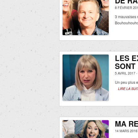
DE R
8 FÉVRIER 20
3 mauvaises 
Bouhouhouho
LES E
SONT
5 AVRIL 2017 
Un peu plus et
LIRE LA SUI
MA R
14 MARS 2016