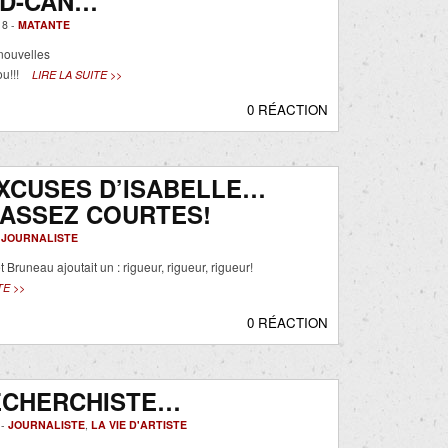
AD-CAN…
18 -
MATANTE
nouvelles
u!!!
LIRE LA SUITE >>
0 RÉACTION
XCUSES D’ISABELLE…
 ASSEZ COURTES!
-
JOURNALISTE
 Bruneau ajoutait un : rigueur, rigueur, rigueur!
TE >>
0 RÉACTION
ECHERCHISTE…
 -
JOURNALISTE
,
LA VIE D'ARTISTE