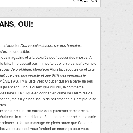
0 RÉACTION
ANS, OUI!
it s’appeler
Des vedettes testent sur des humains
.
c’est pas possible.
 des magasins et a fait exprès pour casser des choses. À
 le bris. Il ne cassait pas n’importe quoi en plus, par exemple
s :
pas de problème, Monsieur!
Alors là, t’écoutes ça et tu te
 du fait que c’est une vedette et que 90% des vendeurs le
 MÊME PAS. Il y a juste Véro Cloutier qui en a parlé un peu.
ui jasent et qui nous disent que oui oui, le commerce
es tartes. La Clique en connaît en crime des histoires de
monde, mais il y a beaucoup de petit monde qui est prêt à se
ttes.
 semaine a fait sa difficile dans plusieurs commerces (la
) Vraiment la cliente chiante! À un moment donné, elle essaie
endeuse lui fait un massage de pieds parce que Sophie a
des vendeuses qui vous feraient un massage pour vous