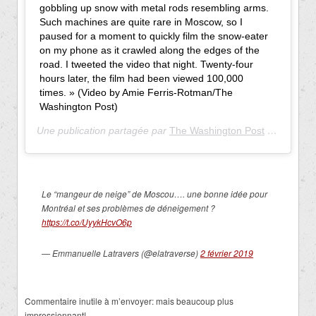
gobbling up snow with metal rods resembling arms.
Such machines are quite rare in Moscow, so I
paused for a moment to quickly film the snow-eater
on my phone as it crawled along the edges of the
road. I tweeted the video that night. Twenty-four
hours later, the film had been viewed 100,000
times. » (Video by Amie Ferris-Rotman/The
Washington Post)
Une publication partagée par
The Washington Post
(@washingtonpost) le
Le “mangeur de neige” de Moscou…. une bonne idée pour
Montréal et ses problèmes de déneigement ?
https://t.co/UyykHcvO6p
— Emmanuelle Latravers (@elatraverse)
2 février 2019
Commentaire inutile à m’envoyer: mais beaucoup plus
impressionnant!