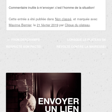
Commentaire inutile à m’envoyer: c’est l’homme de la situation!
Cette entrée a été publiée dans
Non classé
, et marquée avec
Maxime Bernier
, le
21 février 2019
par
Clique du plateau
.
Navigation
←
YVON DESCHAMPS
LORSQUE LE PLATEAU SE
des
RESPECTE SON PACTE!
RÉVOLTE CONTRE LA MAIRESSE!
articles
→