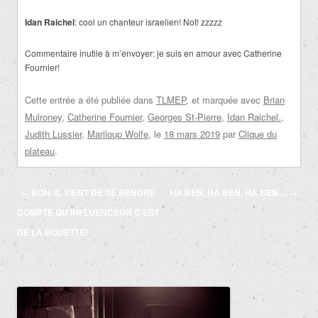
Idan Raichel
: cool un chanteur israelien! Not! zzzzz
Commentaire inutile à m’envoyer: je suis en amour avec Catherine
Fournier!
Cette entrée a été publiée dans
TLMEP
, et marquée avec
Brian
Mulroney
,
Catherine Fournier
,
Georges St-Pierre
,
Idan Raichel.
,
Judith Lussier
,
Mariloup Wolfe
, le
18 mars 2019
par
Clique du
plateau
.
Navigation
←
BON, IL VIENT DE SE RENDRE
HA BEN, HA BEN, HA BEN…
→
des
COMPTE QU’INFLUENCEUR C’EST
articles
DE LA BOUETTE!